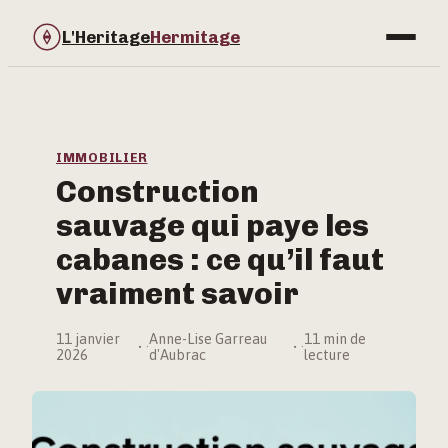
L'Heritage
Hermitage
Bricolage
Immobilier
IMMOBILIER
Construction
Jardinage
sauvage qui paye les
Maison & Déco
cabanes : ce qu’il faut
vraiment savoir
11 janvier
Anne-Lise Garreau
11 min de
·
·
2026
d'Aubrac
lecture