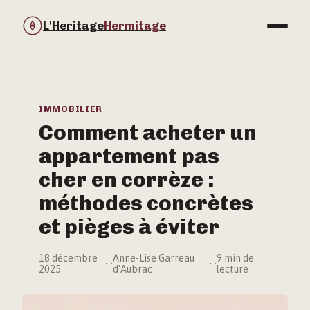
L'Heritage
Hermitage
Bricolage
Immobilier
IMMOBILIER
Comment acheter un
Jardinage
appartement pas
Maison & Déco
cher en corrèze :
méthodes concrètes
et pièges à éviter
18 décembre
Anne-Lise Garreau
9 min de
·
·
2025
d'Aubrac
lecture