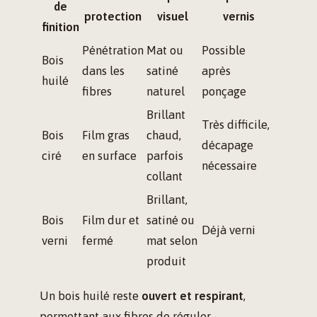
de
protection
visuel
vernis
finition
Pénétration
Mat ou
Possible
Bois
dans les
satiné
après
huilé
fibres
naturel
ponçage
Brillant
Très difficile,
Bois
Film gras
chaud,
décapage
ciré
en surface
parfois
nécessaire
collant
Brillant,
Bois
Film dur et
satiné ou
Déjà verni
verni
fermé
mat selon
produit
Un bois huilé reste
ouvert et respirant
,
permettant aux fibres de réguler