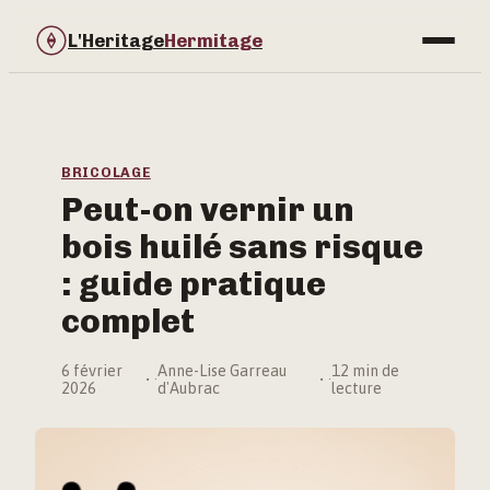
L'Heritage
Hermitage
Bricolage
Immobilier
BRICOLAGE
Peut-on vernir un
Jardinage
bois huilé sans risque
Maison & Déco
: guide pratique
complet
6 février
Anne-Lise Garreau
12 min de
·
·
2026
d'Aubrac
lecture