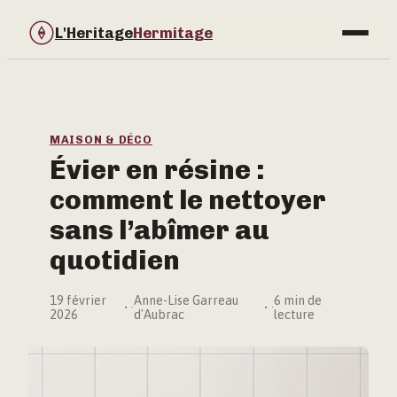
L'Heritage
Hermitage
Bricolage
Immobilier
MAISON & DÉCO
Évier en résine :
Jardinage
comment le nettoyer
Maison & Déco
sans l’abîmer au
quotidien
19 février
Anne-Lise Garreau
6 min de
·
·
2026
d'Aubrac
lecture