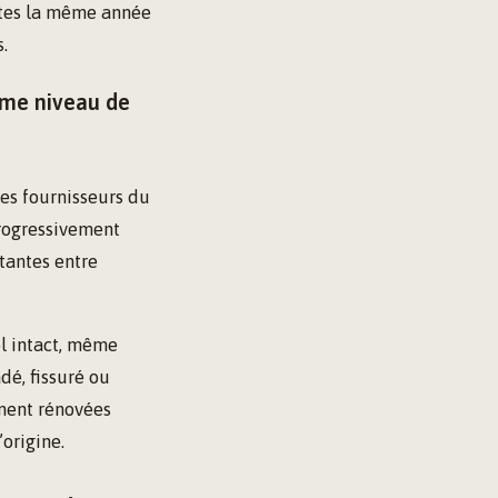
ites la même année
.
ême niveau de
les fournisseurs du
progressivement
tantes entre
l intact, même
é, fissuré ou
ement rénovées
origine.