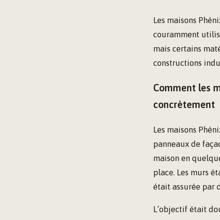
Les maisons Phéni
couramment utilisé
mais certains matér
constructions indus
Comment les ma
concrètement
Les maisons Phéni
panneaux de façad
maison en quelque
place. Les murs éta
était assurée par 
L’objectif était d