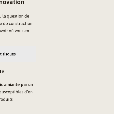
énovation
l, la question de
e de construction
avoir où vous en
t risques
te
ic amiante par un
 susceptibles d’en
roduits