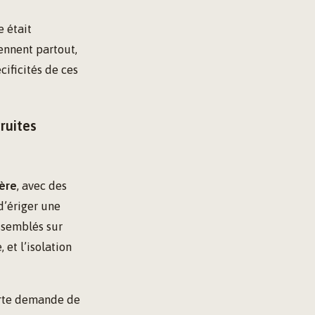
 était
ennent partout,
cificités de ces
ruites
ère
, avec des
d’ériger une
ssemblés sur
 et l’isolation
forte demande de