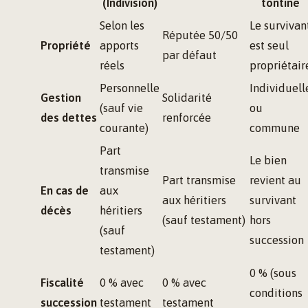
(Indivision)
tontine
Selon les
Le survivan
Réputée 50/50
Propriété
apports
est seul
par défaut
réels
propriétair
Personnelle
Individuell
Gestion
Solidarité
(sauf vie
ou
des dettes
renforcée
courante)
commune
Part
Le bien
transmise
Part transmise
revient au
En cas de
aux
aux héritiers
survivant
décès
héritiers
(sauf testament)
hors
(sauf
succession
testament)
0 % (sous
Fiscalité
0 % avec
0 % avec
conditions
succession
testament
testament