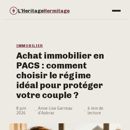
L'Heritage
Hermitage
Bricolage
Immobilier
IMMOBILIER
Achat immobilier en
Jardinage
PACS : comment
Maison & Déco
choisir le régime
idéal pour protéger
votre couple ?
8 juin
Anne-Lise Garreau
6 min de
·
·
2026
d'Aubrac
lecture