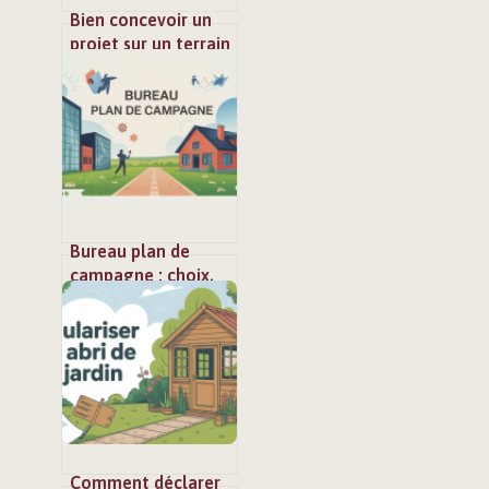
Bien concevoir un
projet sur un terrain
200m2 : prix, plan et
astuces
Bureau plan de
campagne : choix,
services et conseils
pour bien
s’implanter
Comment déclarer